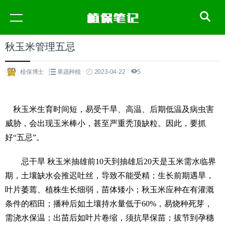
秋玉米管理五忌
植保博士
果蔬种植
2023-04-22
5
秋玉米生育时间短，易受干旱、高温、后期低温及病虫害
威胁，会出现玉米棒小，甚至严重秃顶缺粒。因此，要抓
好“五忌”。
忌干旱 秋玉米抽雄前10天到抽雄后20天是玉米需水临界
期，土壤缺水会推迟吐丝，导致不能受精；生长前期遇旱，
叶片萎蔫、植株生长细弱，苗体矮小；秋玉米应种在有灌溉
条件的稻田；播种后如土壤持水量低于60%，易烧种死芽，
需浇水保温；出苗后如叶片卷缩，须抗旱保苗；拔节到孕穗