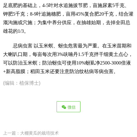
足底肥的基础上，4-5叶对水追施拔节肥，亩施尿素5千克、
钾肥5千克；8-9叶追施穗肥，亩用45%复合肥20千克，结合灌
溉沟施或穴施；为集中养分供应，在抽雄始期，去掉全田总
雄花的1/3。
忌病虫害 以玉米螟、蚜虫危害最为严重。在玉米苗期和
大喇叭口期，每亩每次用3%呋喃丹1.5千克拌干细黄土点心，
可以防治玉米螟；防治蚜虫可使用10%蚜虱净2500-3000倍液
+新高脂膜；稻田玉米还要注意防治纹枯病等病虫害。
(编辑：植保博士)
微信
上一篇：
大棚黄瓜的栽培技术