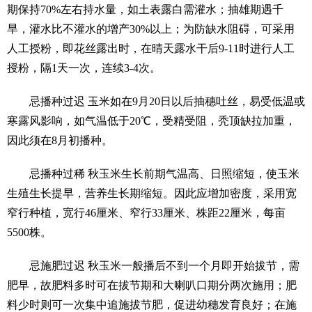
期保持70%左右持水量，如土表露白需灌水；抽雄期遇千
旱，灌水比不灌水的增产30%以上；为防缺水阻碍，可采用
人工授粉，即花丝露出时，在晴天露水干后9-11时进行人工
授粉，隔1天一次，连续3-4次。
忌播种过迟 玉米如在9月20日以后抽穗吐丝，易受低温或
寒露风影响，如气温低于20℃，受精受阻，秃顶缺拉加重，
因此须在8月初播种。
忌播种过稀 秋玉米生长前期气温高、日照缩短，使玉米
生殖生长提早，营养生长期缩短。因此应增加密度，采用宽
窄行种植，宽行46厘米、窄行33厘米、株距22厘米，每亩
5500株。
忌施肥过迟 秋玉米一般播后不到一个月即开始拔节，需
肥早，故肥料多时可在拔节期和大喇叭口期分两次施用；肥
料少时则可一次集中追施拔节肥，促进幼穗发育良好；在施