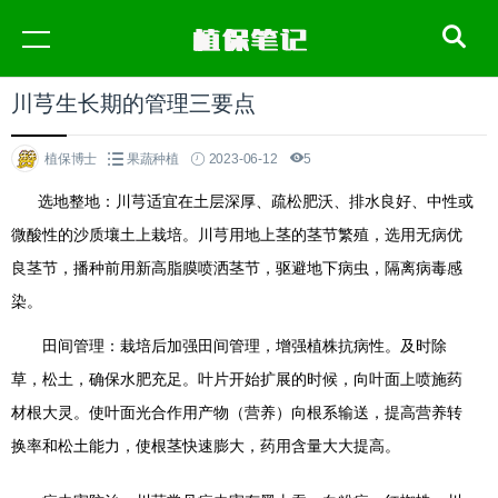
川芎生长期的管理三要点
植保博士
果蔬种植
2023-06-12
5
选地整地：川芎适宜在土层深厚、疏松肥沃、排水良好、中性或
微酸性的沙质壤土上栽培。川芎用地上茎的茎节繁殖，选用无病优
良茎节，播种前用新高脂膜喷洒茎节，驱避地下病虫，隔离病毒感
染。
田间管理：栽培后加强田间管理，增强植株抗病性。及时除
草，松土，确保水肥充足。叶片开始扩展的时候，向叶面上喷施药
材根大灵。使叶面光合作用产物（营养）向根系输送，提高营养转
换率和松土能力，使根茎快速膨大，药用含量大大提高。