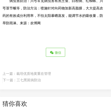
病虫害防治：川芎常见病虫害有黑土蚕、白粉病、红蜘蛛、川
芎茎节蛾等，防治方法：喷施针对向药物加新高脂膜，大大提高农
药的有效成分利用率，不怕太阳暴晒蒸发，能调节水的吸收量，防
旱防雨淋。来源：农博网
微信
上一篇：
栽培优质地黄重在管理
下一篇：
三七黑斑病防治
猜你喜欢